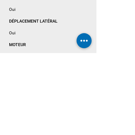
Oui
DÉPLACEMENT LATÉRAL
Oui
MOTEUR
Fenwick-Linde
CABINE
Chauffage + airco
PNEUS
/
AUTRES
/