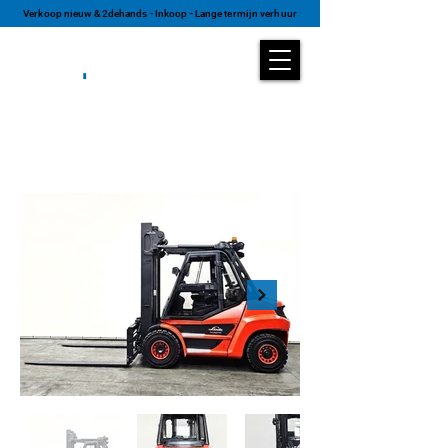
Verkoop nieuw & 2dehands - Inkoop - Lange termijn verhuur