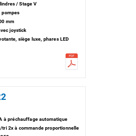
indres / Stage V
 2 pompes
000 mm
ec joystick
ivotante, siège luxe, phares LED
22
à préchauffage automatique
/tri 2x à commande proportionnelle