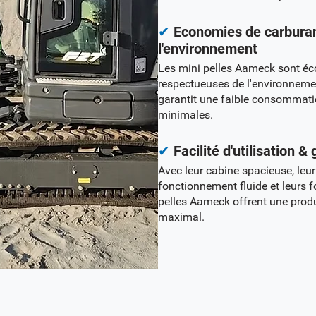
✔
Economies de carburan
l'environnement
Les mini pelles Aameck sont éc
respectueuses de l'environneme
garantit une faible consommati
minimales.
✔
Facilité d'utilisation &
Avec leur cabine spacieuse, leu
fonctionnement fluide et leurs fo
pelles Aameck offrent une produ
maximal.