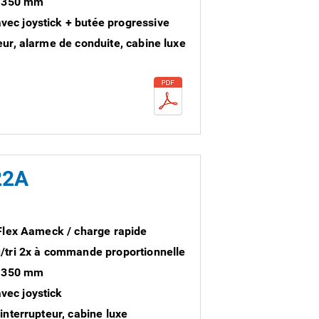
1.350 mm
ec joystick + butée progressive
eur, alarme de conduite, cabine luxe
22A
 Flex Aameck / charge rapide
/tri 2x à commande proportionnelle
1.350 mm
ec joystick
interrupteur, cabine luxe