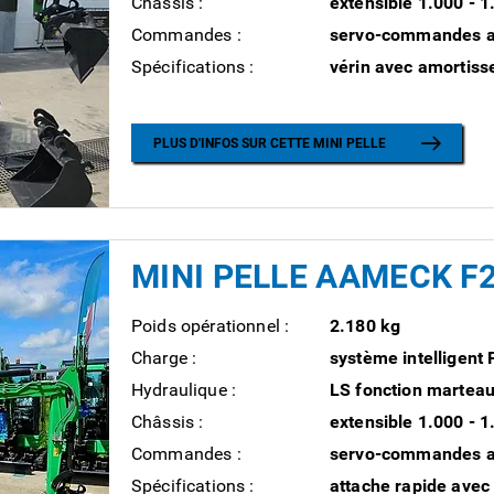
Châssis :
extensible 1.000 - 
Commandes :
servo-commandes av
Spécifications :
vérin avec amortiss
PLUS D'INFOS SUR CETTE MINI PELLE
MINI PELLE AAMECK F
Poids opérationnel :
2.180 kg
Charge :
système intelligent
Hydraulique :
LS fonction marteau
Châssis :
extensible 1.000 - 
Commandes :
servo-commandes av
Spécifications :
attache rapide avec 