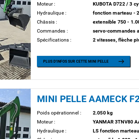
Moteur :
KUBOTA D722 / 3 cyl
Hydraulique :
fonction marteau -
Châssis :
extensible 750 - 1.
Commandes :
servo-commandes av
Spécifications :
2 vitesses, flèche p
PLUS D'INFOS SUR CETTE MINI PELLE
MINI PELLE AAMECK F
Poids opérationnel :
2.050 kg
Moteur :
YANMAR 3TNV80 AA 
Hydraulique :
LS fonction marteau