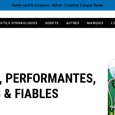
Vente neuf & occasion - Achat - Location Longue Durée
OUTILS HYDRAULIQUES
GODETS
AUTRES
MARQUES
L
, PERFORMANTES,
 & FIABLES