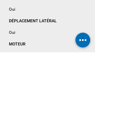
Oui
DÉPLACEMENT LATÉRAL
Oui
MOTEUR
Fenwick-Linde
CABINE
Chauffage + airco
PNEUS
/
AUTRES
/